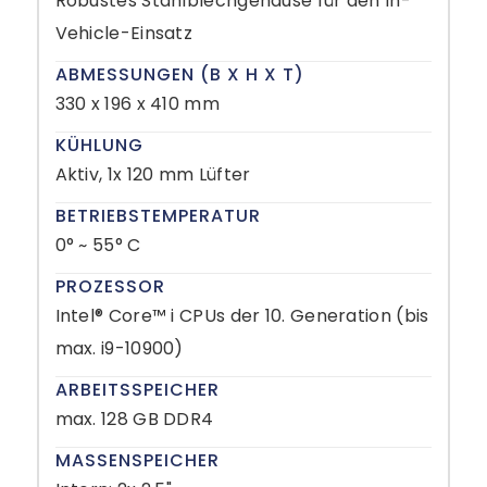
Robustes Stahlblechgehäuse für den In-
Vehicle-Einsatz
ABMESSUNGEN (B X H X T)
330 x 196 x 410 mm
KÜHLUNG
Aktiv, 1x 120 mm Lüfter
BETRIEBSTEMPERATUR
0° ~ 55° C
PROZESSOR
Intel® Core™ i CPUs der 10. Generation (bis
max. i9-10900)
ARBEITSSPEICHER
max. 128 GB DDR4
MASSENSPEICHER