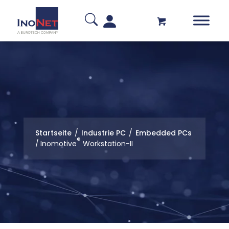
Startseite
/
Industrie PC
/
Embedded PCs
®
/
Inomotive
Workstation-II