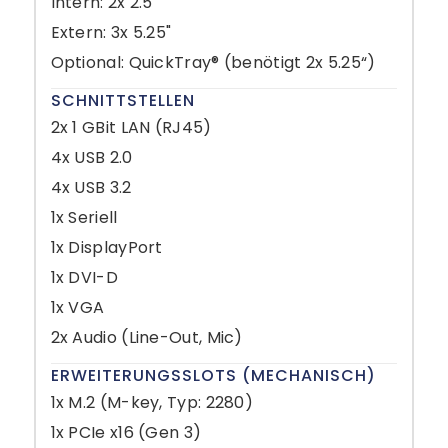
Intern: 2x 2.5"
Extern: 3x 5.25"
Optional: QuickTray® (benötigt 2x 5.25“)
SCHNITTSTELLEN
2x 1 GBit LAN (RJ45)
4x USB 2.0
4x USB 3.2
1x Seriell
1x DisplayPort
1x DVI-D
1x VGA
2x Audio (Line-Out, Mic)
ERWEITERUNGSSLOTS (MECHANISCH)
1x M.2 (M-key, Typ: 2280)
1x PCIe x16 (Gen 3)