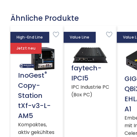
Ähnliche Produkte
High-End Line
Value Line
Value L
Jetzt neu
faytech-
®
InoGest
IPCI5
GIG
Copy-
IPC Industrie PC
QBi
Station
(Box PC)
EHL
tXf-v3-L-
A1
AM5
Embe
Kompaktes,
mit I
aktiv gekühltes
Cele