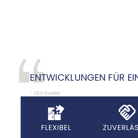
Dediziertes Produktportfolio für
ENTWICKLUNGEN FÜR EIN
- CEO InoNet
FLEXIBEL
ZUVERLÄS