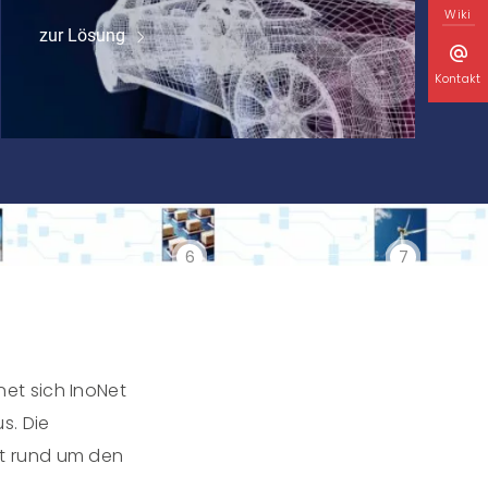
Wiki
zur Lösung
Kontakt
6
7
et sich InoNet
s. Die
t rund um den