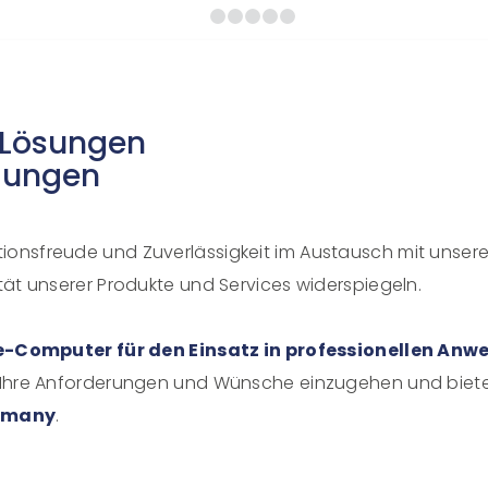
1
2
3
4
5
6
-Lösungen
dungen
tionsfreude und Zuverlässigkeit im Austausch mit unse
ität unserer Produkte und Services widerspiegeln.
e-Computer für den Einsatz in professionellen An
auf Ihre Anforderungen und Wünsche einzugehen und bie
rmany
.