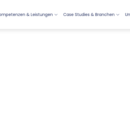
ompetenzen & Leistungen
Case Studies & Branchen
U
Mayflower®-Q5aW-SP6
Kompakter Mid-Size Car-HPC für Smart Logg
mehr erfahren