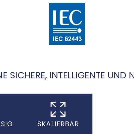
Best in Class Cybersecurity
 die strikte Einhaltung von ISA Secure / IEC 62443-4-2 mi
E SICHERE, INTELLIGENTE UND
SIG
SKALIERBAR