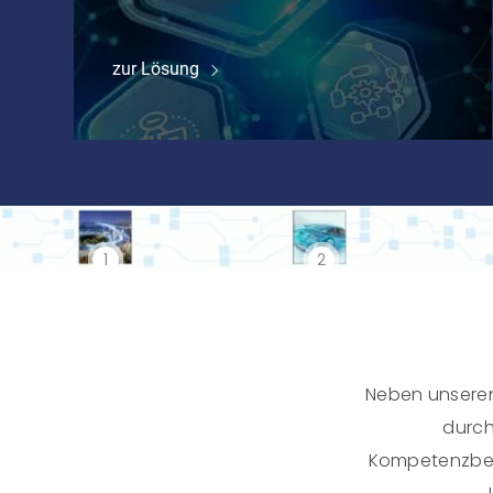
zur Lösung
1
2
Neben unseren
durch
Kompetenzber