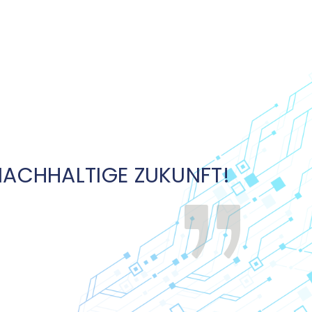
t dem Ansatz "Security by Design"
 NACHHALTIGE ZUKUNFT!