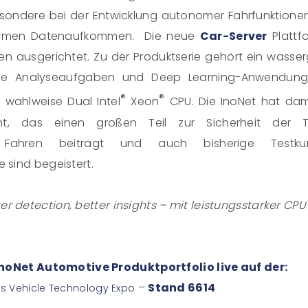
besondere bei der Entwicklung autonomer Fahrfunktione
ormen Datenaufkommen. Die neue
Car-Server
Plattf
en ausgerichtet. Zu der Produktserie gehört ein wasse
lle Analyseaufgaben und Deep Learning-Anwendun
®
®
 wahlweise Dual Intel
Xeon
CPU. Die InoNet hat dami
ht, das einen großen Teil zur Sicherheit der Te
es Fahren beiträgt und auch bisherige Test
 sind begeistert.
er detection, better insights – mit leistungsstarker CPU
InoNet Automotive Produktportfolio live auf der:
–
Stand 6614
 Vehicle Technology Expo