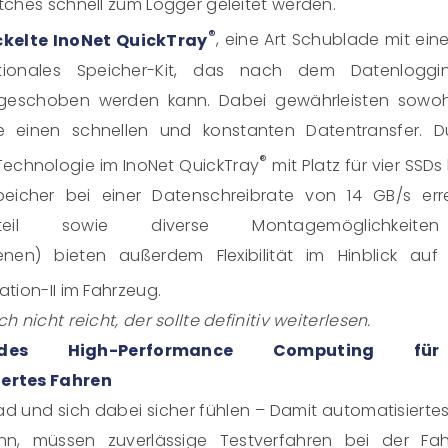
ches schnell zum Logger geleitet werden.
®
kelte InoNet QuickTray
, eine Art Schublade mit ein
tionales Speicher-Kit, das nach dem Datenloggi
 geschoben werden kann. Dabei gewährleisten sowo
e einen schnellen und konstanten Datentransfer. D
®
chnologie im InoNet QuickTray
mit Platz für vier SSD
eicher bei einer Datenschreibrate von 14 GB/s err
etzteil sowie diverse Montagemöglichkeiten
enen) bieten außerdem Flexibilität im Hinblick au
ation-II im Fahrzeug.
 nicht reicht, der sollte definitiv weiterlesen.
sendes High-Performance Computing f
ertes Fahren
 und sich dabei sicher fühlen – Damit automatisiertes
nn, müssen zuverlässige Testverfahren bei der Fah