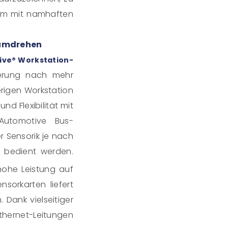
sam mit namhaften
dumdrehen
ive® Workstation-
rderung nach mehr
rigen Workstation
nd Flexibilität mit
 Automotive Bus-
r Sensorik je nach
n bedient werden.
hohe Leistung auf
sorkarten liefert
Dank vielseitiger
thernet-Leitungen