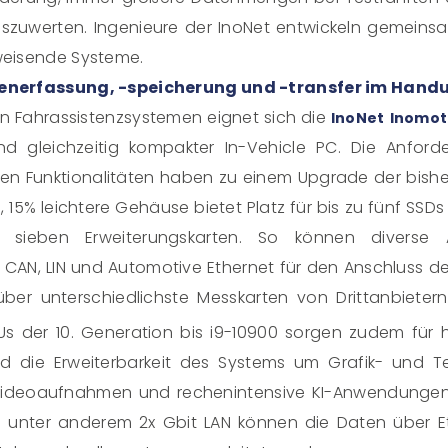
szuwerten. Ingenieure der InoNet entwickeln gemein
eisende Systeme.
enerfassung, -speicherung und -transfer im Han
on Fahrassistenzsystemen eignet sich die
InoNet
Inomot
nd gleichzeitig kompakter In-Vehicle PC. Die Anfo
en Funktionalitäten haben zu einem Upgrade der bishe
 15% leichtere Gehäuse bietet Platz für bis zu fünf SSDs u
r sieben Erweiterungskarten. So können diverse
ie CAN, LIN und Automotive Ethernet für den Anschluss de
ber unterschiedlichste Messkarten von Drittanbieter
s der 10. Generation bis i9-10900 sorgen zudem für 
 die Erweiterbarkeit des Systems um Grafik- und Ten
Videoaufnahmen und rechenintensive KI-Anwendungen. 
wie unter anderem 2x Gbit LAN können die Daten über E