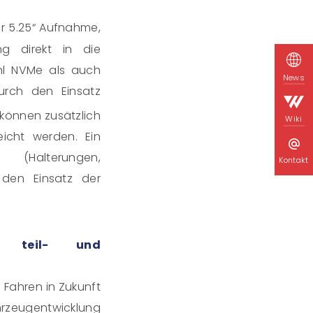
er 5.25“ Aufnahme,
ng direkt in die
hl NVMe als auch
News
urch den Einsatz
s können zusätzlich
Wiki
eicht werden. Ein
 (Halterungen,
Kontakt
f den Einsatz der
ür teil- und
 Fahren in Zukunft
rzeugentwicklung