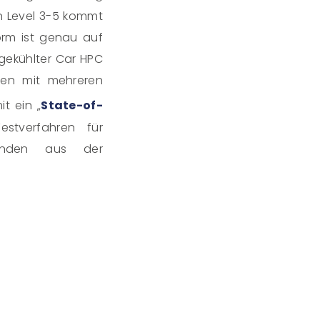
n Level 3-5 kommt
orm ist genau auf
rgekühlter Car HPC
gen mit mehreren
t ein „
State-of-
stverfahren für
kunden aus der