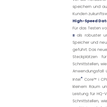
speichern und au
Kunden zukunftsw
High-Speed Dat
Für das Testen v
als robuster u
II
Speicher und neu
geführt. Das neue,
Steckplätzen fü
Schnittstellen, w
Anwendungsfall ü
®
Intel
Core™ i CPU
kleinem Raum und
Leistung für HQ-
Schnittstellen, 