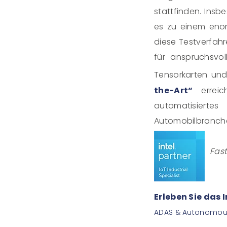
stattfinden. Ins
es zu einem en
diese Testverfahr
für anspruchsvo
Tensorkarten und
the-Art“
erreic
automatisiert
Automobilbranche
Fast
Erleben Sie das 
ADAS & Autonomous