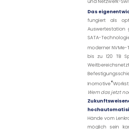
und Netzwerk-Swit
Das eigenentwic
fungiert als op
Auswertestation
SATA-Technologi
moderner NVMe-Te
bis zu 120 TB Sp
Weitbereichsn
Befestigungsschi
®
Inomotive
Workst
Wem das jetzt noch
Zukunftswei
hochautomatisi
Hände vom Lenkrad
möglich sein ka