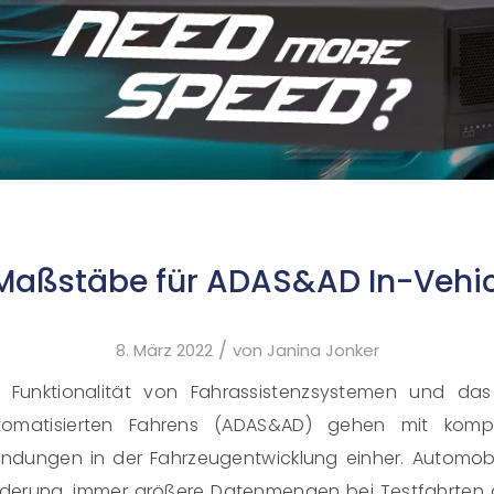
Maßstäbe für ADAS&AD In-Vehic
/
8. März 2022
von
Janina Jonker
Funktionalität von Fahrassistenzsystemen und das 
tomatisierten Fahrens (ADAS&AD) gehen mit komp
ndungen in der Fahrzeugentwicklung einher. Automobil
rderung, immer größere Datenmengen bei Testfahrten 