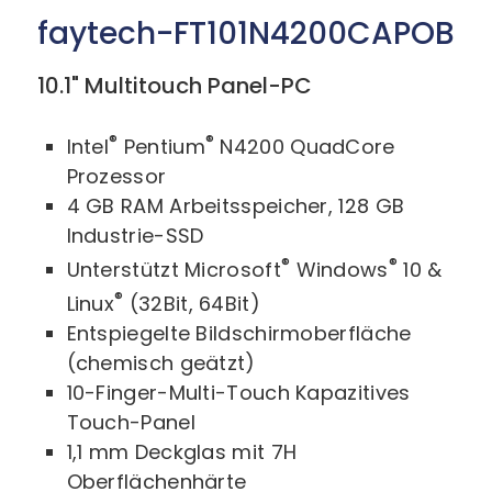
faytech-FT101N4200CAPOB
10.1" Multitouch Panel-PC
®
®
Intel
Pentium
N4200 QuadCore
Prozessor
4 GB RAM Arbeitsspeicher, 128 GB
Industrie-SSD
®
®
Unterstützt Microsoft
Windows
10 &
®
Linux
(32Bit, 64Bit)
Entspiegelte Bildschirmoberfläche
(chemisch geätzt)
10-Finger-Multi-Touch Kapazitives
Touch-Panel
1,1 mm Deckglas mit 7H
Oberflächenhärte