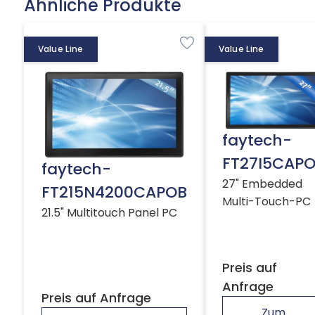
Ähnliche Produkte
Value Line
Value Line
faytech-
FT27I5CAP
faytech-
27" Embedded
FT215N4200CAPOB
Multi-Touch-PC
21.5" Multitouch Panel PC
Preis auf
Anfrage
Preis auf Anfrage
Zum