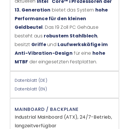
aktuellen
Intel
Core™ i Prozessoren der
13. Generation
bietet das System
hohe
Performance für den kleinen
Geldbeutel
. Das 19 Zoll PC Gehäuse
besteht aus
robustem Stahlblech
,
besitzt
Griffe
und
Laufwerkskäfige im
Anti-Vibration-Design
für eine
hohe
MTBF
der eingesetzten Festplatten.
Datenblatt (DE)
Datenblatt (EN)
MAINBOARD / BACKPLANE
Industrial Mainboard (ATX), 24/7-Betrieb,
langzeitverfügbar