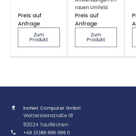
rauen Umfeld
Preis auf
Preis auf
P
Anfrage
Anfrage
A
Zum
Zum
Produkt
Produkt
InoNet Computer GmbH
Wettersteinstraße 18
82024 Taufkirchen
+49 (0)89 666 096 0