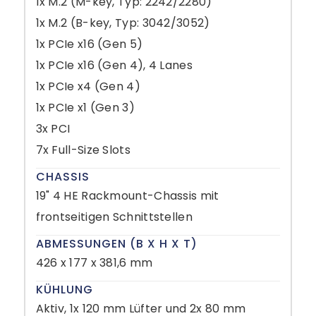
1x M.2 (M-key, Typ: 2242/2280)
1x M.2 (B-key, Typ: 3042/3052)
1x PCIe x16 (Gen 5)
1x PCIe x16 (Gen 4), 4 Lanes
1x PCIe x4 (Gen 4)
1x PCIe x1 (Gen 3)
3x PCI
7x Full-Size Slots
CHASSIS
19" 4 HE Rackmount-Chassis mit
frontseitigen Schnittstellen
ABMESSUNGEN (B X H X T)
426 x 177 x 381,6 mm
KÜHLUNG
Aktiv, 1x 120 mm Lüfter und 2x 80 mm