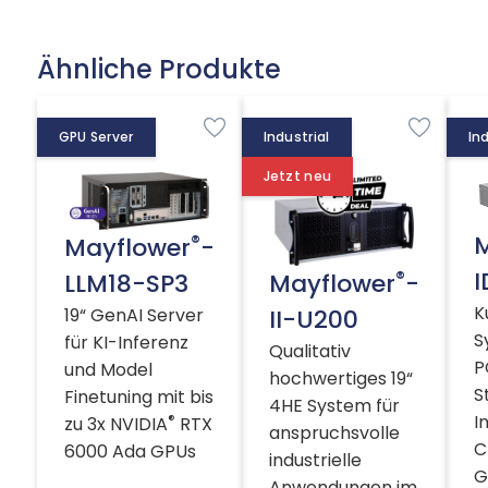
Ähnliche Produkte
GPU Server
Industrial
Ind
Jetzt neu
M
®
Mayflower
-
I
®
Mayflower
-
LLM18-SP3
K
II-U200
19“ GenAI Server
S
für KI-Inferenz
Qualitativ
P
und Model
hochwertiges 19“
S
Finetuning mit bis
4HE System für
I
®
zu 3x NVIDIA
RTX
anspruchsvolle
C
6000 Ada GPUs
industrielle
G
Anwendungen im