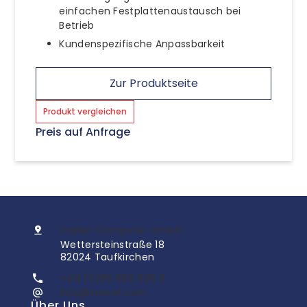
einfachen Festplattenaustausch bei
Betrieb
Kundenspezifische Anpassbarkeit
Zur Produktseite
Produkt vergleichen
Preis auf Anfrage
InoNet Computer GmbH
Wettersteinstraße 18
82024 Taufkirchen
+49 (0)89 666 096 0
info@inonet.com
Über Uns