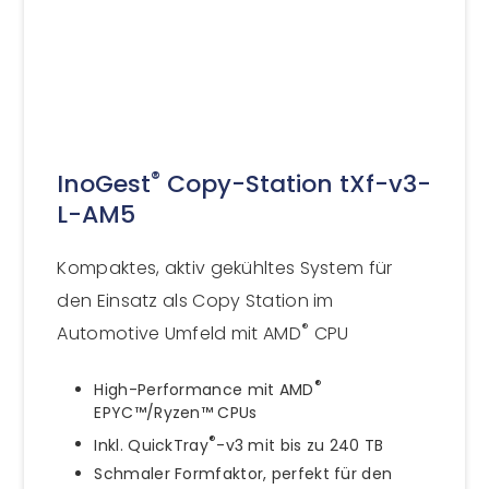
®
InoGest
Copy-Station tXf-v3-
L-AM5
Kompaktes, aktiv gekühltes System für
den Einsatz als Copy Station im
®
Automotive Umfeld mit AMD
CPU
®
High-Performance mit AMD
EPYC™/Ryzen™ CPUs
®
Inkl. QuickTray
-v3 mit bis zu 240 TB
Schmaler Formfaktor, perfekt für den