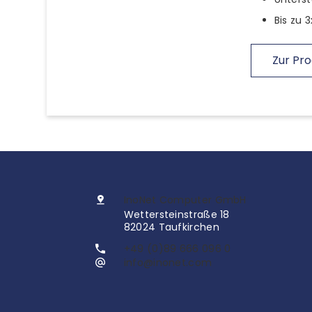
Bis zu 
Zur Pro
InoNet Computer GmbH
Wettersteinstraße 18
82024 Taufkirchen
+49 (0)89 666 096 0
info@inonet.com