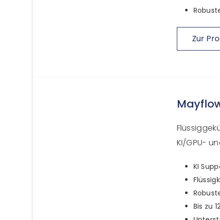
Robuste
Zur Pro
Mayflo
Flüssiggekü
KI/GPU- und
KI Supp
Flüssig
Robuste
Bis zu 
Unters