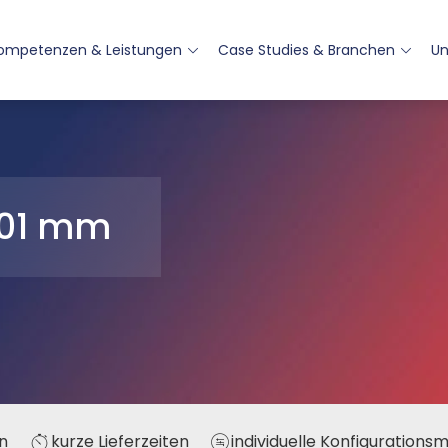
ompetenzen & Leistungen
Case Studies & Branchen
U
 401 mm
n
kurze Lieferzeiten
individuelle Konfigurations