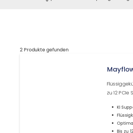
2 Produkte gefunden
Mayflo
Flüssiggek
zu 12 PCIe 
KI Supp
Flüssig
Optimal
Bis zu 