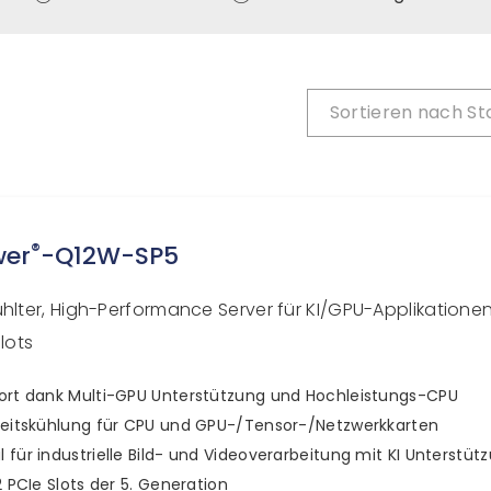
Sortieren nach
St
®
wer
-Q12W-SP5
ühlter, High-Performance Server für KI/GPU-Applikationen
Slots
ort dank Multi-GPU Unterstützung und Hochleistungs-CPU
keitskühlung für CPU und GPU-/Tensor-/Netzwerkkarten
 für industrielle Bild- und Videoverarbeitung mit KI Unterstüt
12 PCIe Slots der 5. Generation