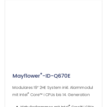
®
Mayflower
-ID-Q670E
Modulares 19“ 2HE System inkl. Alarmmodul
®
mit Intel
Core™ i CPUs bis 14. Generation
®
High-Performance mit Intel
Core™ i CPUs