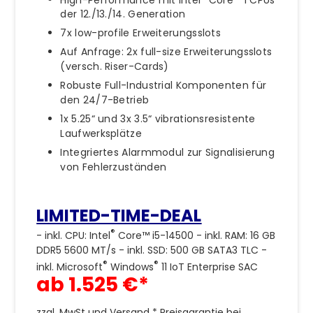
der 12./13./14. Generation
7x low-profile Erweiterungsslots
Auf Anfrage: 2x full-size Erweiterungsslots
(versch. Riser-Cards)
Robuste Full-Industrial Komponenten für
den 24/7-Betrieb
1x 5.25“ und 3x 3.5“ vibrationsresistente
Laufwerksplätze
Integriertes Alarmmodul zur Signalisierung
von Fehlerzuständen
LIMITED-TIME-DEAL
®
- inkl. CPU: Intel
Core™ i5-14500 - inkl. RAM: 16 GB
DDR5 5600 MT/s - inkl. SSD: 500 GB SATA3 TLC -
®
®
inkl. Microsoft
Windows
11 IoT Enterprise SAC
ab 1.525 €*
zzgl. MwSt und Versand * Preisgarantie bei