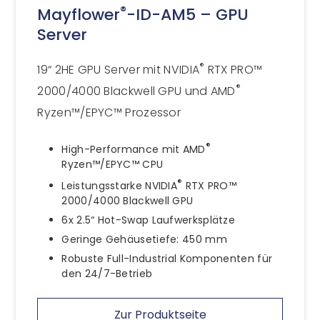
®
Mayflower
-ID-AM5 – GPU
Server
®
19“ 2HE GPU Server mit NVIDIA
RTX PRO™
®
2000/4000 Blackwell GPU und AMD
Ryzen™/EPYC™ Prozessor
®
High-Performance mit AMD
Ryzen™/EPYC™ CPU
®
Leistungsstarke NVIDIA
RTX PRO™
2000/4000 Blackwell GPU
6x 2.5“ Hot-Swap Laufwerksplätze
Geringe Gehäusetiefe: 450 mm
Robuste Full-Industrial Komponenten für
den 24/7-Betrieb
Zur Produktseite