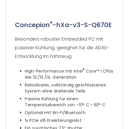
®
Concepion
-hXa-v3-S-Q670E
Besonders robuster Embedded PC mit
passiver Kühlung, geeignet für die ADAS-
Entwicklung im Fahrzeug
®
High-Performance mit Intel
Core™ i CPUs
der 12./13./14. Generation
Belastbares, vollständig geschlossenes
System ohne drehende Teile
Passive Kühlung für einen
Temperaturbereich von -10° C ~ 50° C
Optional mit Wi-Fi/Bluetooth
1x PCIe x16 Erweiterungsslot
Ein zusätzliches 2.5“ Shuttle