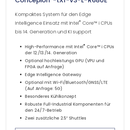
Concepion
-tXf-v3-L-R680E
Kompaktes System für den Edge
®
Intelligence Einsatz mit Intel
Core™ i CPUs
bis 14. Generation und KI support
®
High-Performance mit Intel
Core™ i CPUs
der 12./13./14. Generation
Optional hochleistungs GPU (VPU und
FPGA auf Anfrage)
Edge Intelligence Gateway
Optional mit Wi-Fi/Bluetooth/GNSS/LTE
(Auf Anfrage: 5G)
Besonderes Kühlkonzept
Robuste Full-Industrial Komponenten für
den 24/7-Betrieb
Zwei zusätzliche 2.5“ Shuttles