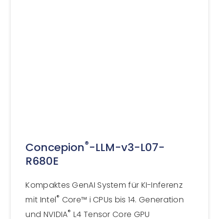
®
Concepion
-LLM-v3-L07-
R680E
Kompaktes GenAI System für KI-Inferenz
®
mit Intel
Core™ i CPUs bis 14. Generation
®
und NVIDIA
L4 Tensor Core GPU