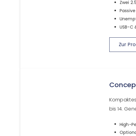
Zwei 2.
Passive
Unempf
USB-C &
Zur Pro
Concep
Kompaktes 
bis 14. Gen
High-Pe
Optiona