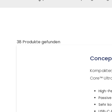
38 Produkte gefunden
Concep
Kompakter,
Core™ Ultr
High-Pe
Passive
Sehr k
USB-C &