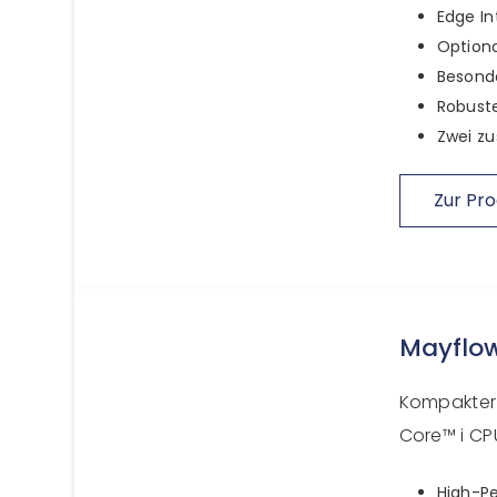
Edge In
Optiona
Besond
Robuste
Zwei zu
Zur Pro
Mayflo
Kompakter 
Core™ i CP
High-P