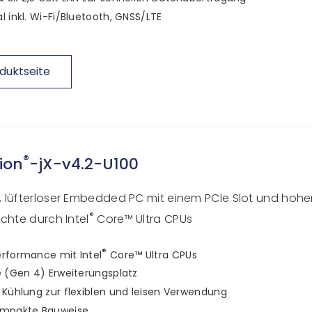
l inkl. Wi-Fi/Bluetooth, GNSS/LTE
duktseite
®
ion
-jX-v4.2-U100
 lüfterloser Embedded PC mit einem PCIe Slot und hohe
®
chte durch Intel
Core™ Ultra CPUs
®
rformance mit Intel
Core™ Ultra CPUs
e (Gen 4) Erweiterungsplatz
 Kühlung zur flexiblen und leisen Verwendung
ompakte Bauweise