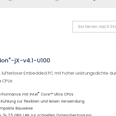
Sortieren nach
St
®
ion
-jX-v4.1-U100
 lüfterloser Embedded PC mit hoher Leistungsdichte dur
a CPUs
®
rformance mit Intel
Core™ Ultra CPUs
 Kühlung zur flexiblen und leisen Verwendung
ompakte Bauweise
 3x 2,5 GBit LAN zur schnellen Datenübertragung