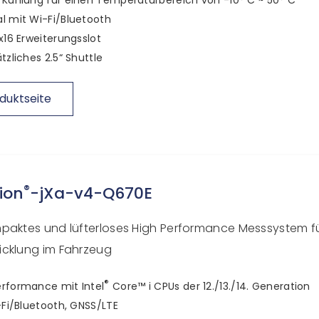
l mit Wi-Fi/Bluetooth
 x16 Erweiterungsslot
ätzliches 2.5“ Shuttle
duktseite
®
ion
-jXa-v4-Q670E
paktes und lüfterloses High Performance Messsystem fü
cklung im Fahrzeug
®
rformance mit Intel
Core™ i CPUs der 12./13./14. Generation
i-Fi/Bluetooth, GNSS/LTE