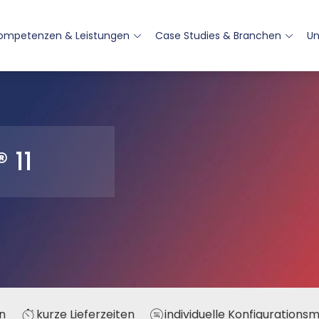
ompetenzen & Leistungen
Case Studies & Branchen
U
 11
n
kurze Lieferzeiten
individuelle Konfigurations