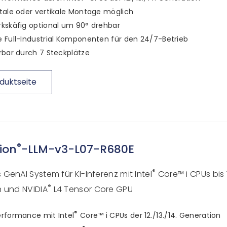
tale oder vertikale Montage möglich
kskäfig optional um 90° drehbar
 Full-Industrial Komponenten für den 24/7-Betrieb
rbar durch 7 Steckplätze
duktseite
®
ion
-LLM-v3-L07-R680E
®
GenAI System für KI-Inferenz mit Intel
Core™ i CPUs bis 
®
 und NVIDIA
L4 Tensor Core GPU
®
rformance mit Intel
Core™ i CPUs der 12./13./14. Generation