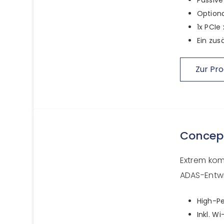
Optiona
1x PCIe
Ein zus
Zur Pro
Concep
Extrem kom
ADAS-Entwi
High-Pe
Inkl. W