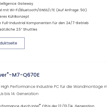
telligence Gateway
l mit Wi-Fi/Bluetooth/GNSS/LTE (Auf Anfrage: 5G)
eres Kühlkonzept
 Full-Industrial Komponenten für den 24/7-Betrieb
sätzliche 2.5“ Shuttles
duktseite
®
wer
-M7-Q670E
High Performance Industrie PC für die Wandmontage mit
Us bis 14. Generation
®
erformance durch Intel
CPUs der 12./13./14. Generation