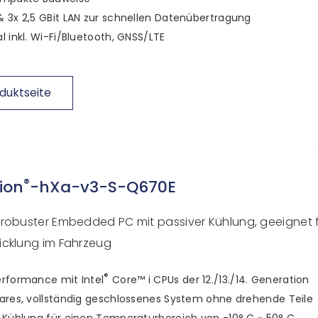
 3x 2,5 GBit LAN zur schnellen Datenübertragung
l inkl. Wi-Fi/Bluetooth, GNSS/LTE
duktseite
®
ion
-hXa-v3-S-Q670E
robuster Embedded PC mit passiver Kühlung, geeignet f
cklung im Fahrzeug
®
rformance mit Intel
Core™ i CPUs der 12./13./14. Generation
ares, vollständig geschlossenes System ohne drehende Teile
 Kühlung für einen Temperaturbereich von -10° C ~ 50° C