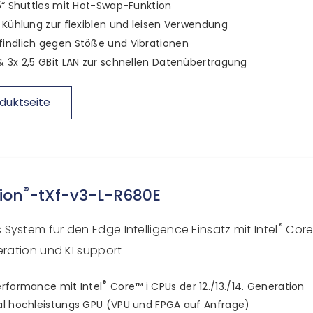
5“ Shuttles mit Hot-Swap-Funktion
 Kühlung zur flexiblen und leisen Verwendung
indlich gegen Stöße und Vibrationen
 3x 2,5 GBit LAN zur schnellen Datenübertragung
duktseite
®
ion
-tXf-v3-L-R680E
®
System für den Edge Intelligence Einsatz mit Intel
Core
eration und KI support
®
rformance mit Intel
Core™ i CPUs der 12./13./14. Generation
l hochleistungs GPU (VPU und FPGA auf Anfrage)