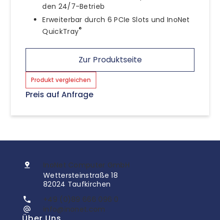
den 24/7-Betrieb
Erweiterbar durch 6 PCIe Slots und InoNet
®
QuickTray
Zur Produktseite
Produkt vergleichen
Preis auf Anfrage
InoNet Computer GmbH
Wettersteinstraße 18
82024 Taufkirchen
+49 (0)89 666 096 0
info@inonet.com
Über Uns