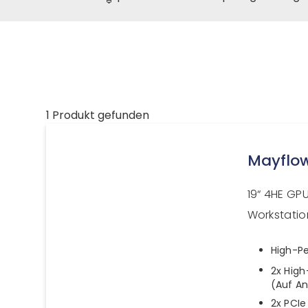
1 Produkt gefunden
Mayflo
19“ 4HE GPU
Workstatio
High-P
2x High
(Auf An
2x PCIe