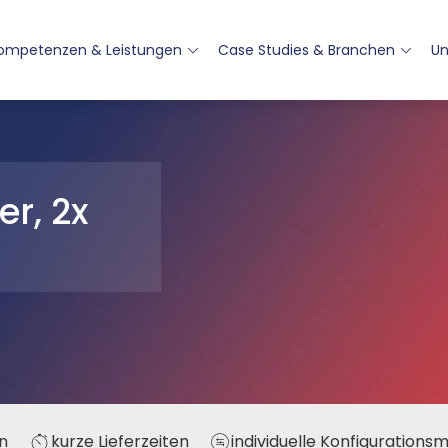
ompetenzen & Leistungen
Case Studies & Branchen
U
er, 2x
n
kurze Lieferzeiten
individuelle Konfigurations