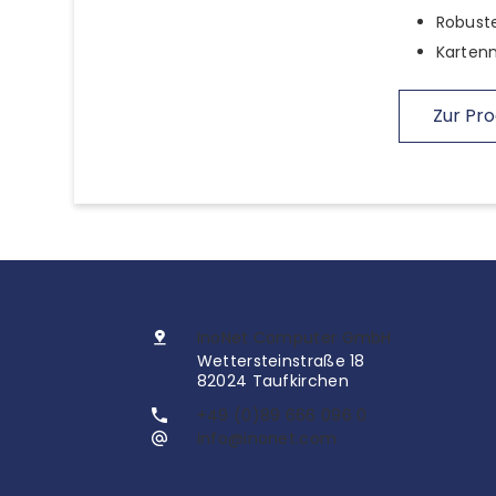
Robuste
Kartenn
Zur Pro
InoNet Computer GmbH
Wettersteinstraße 18
82024 Taufkirchen
+49 (0)89 666 096 0
info@inonet.com