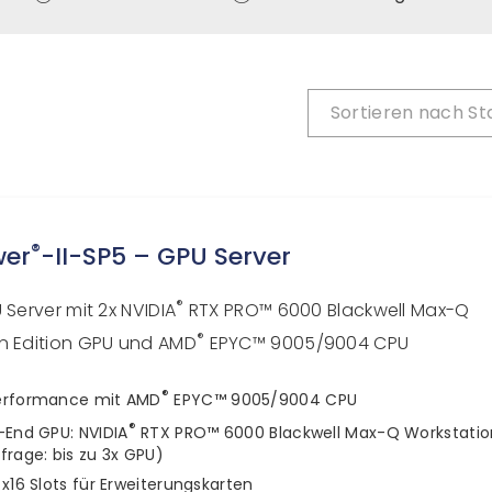
Sortieren nach
St
®
wer
-II-SP5 – GPU Server
®
 Server mit 2x NVIDIA
RTX PRO™ 6000 Blackwell Max-Q
®
n Edition GPU und AMD
EPYC™ 9005/9004 CPU
®
erformance mit AMD
EPYC™ 9005/9004 CPU
®
-End GPU: NVIDIA
RTX PRO™ 6000 Blackwell Max-Q Workstation
frage: bis zu 3x GPU)
 x16 Slots für Erweiterungskarten