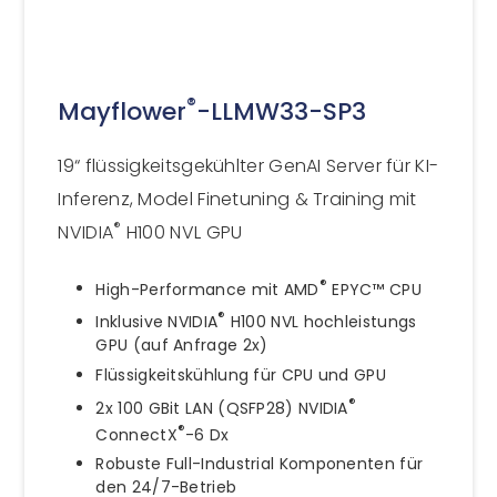
®
Mayflower
-LLMW33-SP3
19“ flüssigkeitsgekühlter GenAI Server für KI-
Inferenz, Model Finetuning & Training mit
®
NVIDIA
H100 NVL GPU
®
High-Performance mit AMD
EPYC™ CPU
®
Inklusive NVIDIA
H100 NVL hochleistungs
GPU (auf Anfrage 2x)
Flüssigkeitskühlung für CPU und GPU
®
2x 100 GBit LAN (QSFP28) NVIDIA
®
ConnectX
-6 Dx
Robuste Full-Industrial Komponenten für
den 24/7-Betrieb