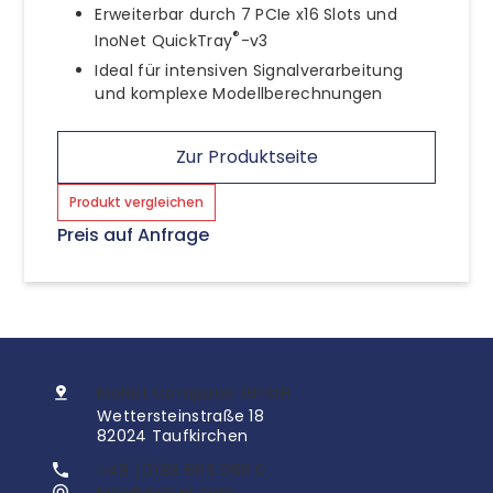
Erweiterbar durch 7 PCIe x16 Slots und
®
InoNet QuickTray
-v3
Ideal für intensiven Signalverarbeitung
und komplexe Modellberechnungen
Zur Produktseite
Produkt vergleichen
Preis auf Anfrage
InoNet Computer GmbH
Wettersteinstraße 18
82024 Taufkirchen
+49 (0)89 666 096 0
info@inonet.com