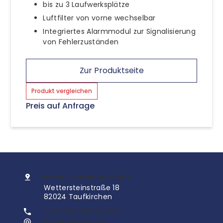
bis zu 3 Laufwerksplätze
Luftfilter von vorne wechselbar
Integriertes Alarmmodul zur Signalisierung
von Fehlerzuständen
Zur Produktseite
Produkt vergleichen
Preis auf Anfrage
InoNet Computer GmbH
Wettersteinstraße 18
82024 Taufkirchen
+49 (0)89 666 096 0
info@inonet.com