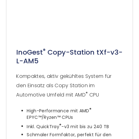
®
InoGest
Copy-Station tXf-v3-
L-AM5
Kompaktes, aktiv gekühltes System für
den Einsatz als Copy Station im
®
Automotive Umfeld mit AMD
CPU
®
High-Performance mit AMD
EPYC™/Ryzen™ CPUs
®
Inkl. QuickTray
-v3 mit bis zu 240 TB
Schmaler Formfaktor, perfekt für den