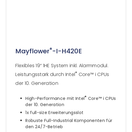
®
Mayflower
-I-H420E
Flexibles 19“ 1HE System inkl. Alarmmodul.
®
Leistungsstark durch Intel
Core™ i CPUs
der 10. Generation
®
High-Performance mit Intel
Core™ i CPUs
der 10. Generation
1x full-size Erweiterungsslot
Robuste Full-Industrial Komponenten für
den 24/7-Betrieb