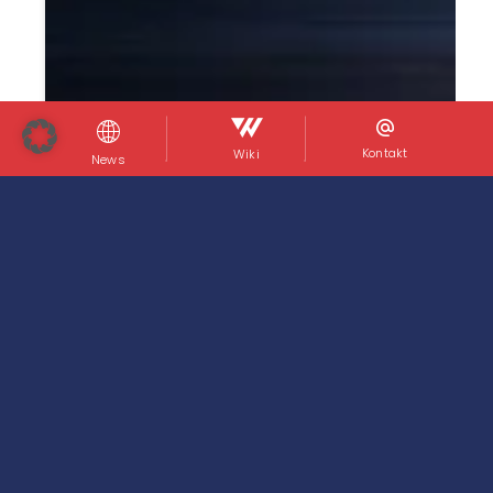
Kontakt
Wiki
News
22. Mai 2026
Case Study – Mid-Size C
weiterlesen
Zu allen Case Studies