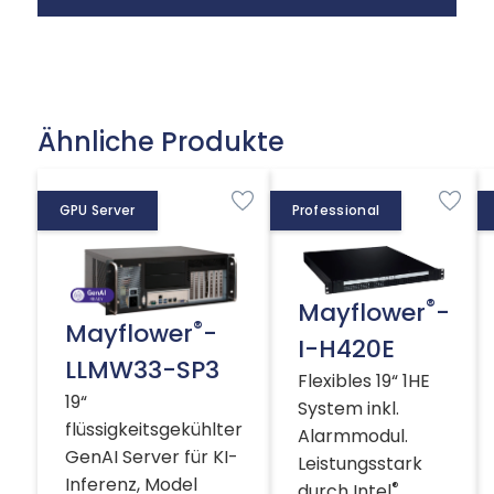
Ähnliche Produkte
GPU Server
Professional
®
Mayflower
-
®
Mayflower
-
I-H420E
LLMW33-SP3
Flexibles 19“ 1HE
19“
System inkl.
flüssigkeitsgekühlter
Alarmmodul.
GenAI Server für KI-
Leistungsstark
Inferenz, Model
®
durch Intel