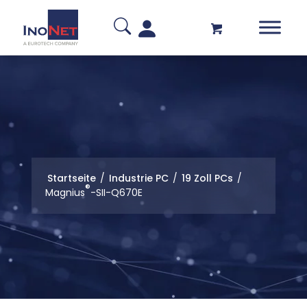
Startseite
/
Industrie PC
/
19 Zoll PCs
/
®
Magnius
-SII-Q670E