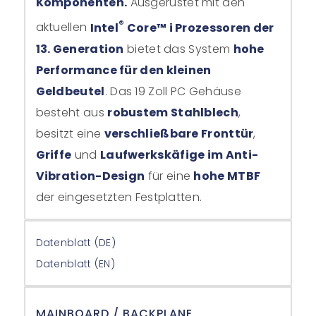
Komponenten.
Ausgerüstet mit den
®
aktuellen
Intel
Core™ i Prozessoren der
13. Generation
bietet das System
hohe
Performance für den kleinen
Geldbeutel
. Das 19 Zoll PC Gehäuse
besteht aus
robustem Stahlblech
,
besitzt eine
verschließbare Fronttür
,
Griffe
und
Laufwerkskäfige im Anti-
Vibration-Design
für eine
hohe MTBF
der eingesetzten Festplatten.
Datenblatt (DE)
Datenblatt (EN)
MAINBOARD / BACKPLANE