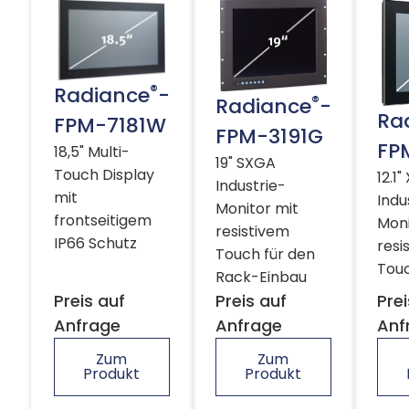
®
Radiance
-
®
Radiance
-
Ra
FPM-7181W
FPM-3191G
FP
18,5" Multi-
19" SXGA
Touch Display
12.1
Industrie-
mit
Indu
Monitor mit
frontseitigem
Moni
resistivem
IP66 Schutz
resi
Touch für den
Tou
Rack-Einbau
Preis auf
Preis auf
Prei
Anfrage
Anfrage
Anf
Zum
Zum
Produkt
Produkt