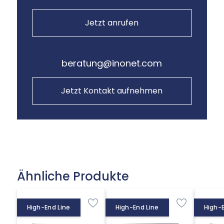
Jetzt anrufen
beratung@inonet.com
Jetzt Kontakt aufnehmen
Ähnliche Produkte
High-End Line
High-End Line
High-E