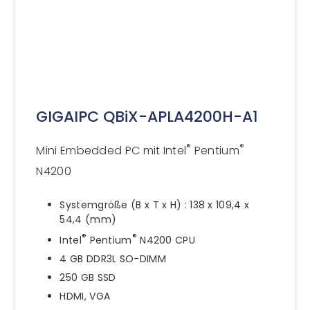
GIGAIPC QBiX-APLA4200H-A1
®
®
Mini Embedded PC mit Intel
Pentium
N4200
Systemgröße (B x T x H) : 138 x 109,4 x
54,4 (mm)
®
®
Intel
Pentium
N4200 CPU
4 GB DDR3L SO-DIMM
250 GB SSD
HDMI, VGA