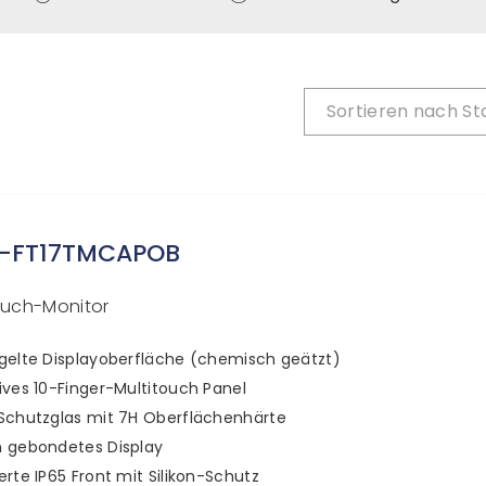
Sortieren nach
St
h-FT17TMCAPOB
Touch-Monitor
gelte Displayoberfläche (chemisch geätzt)
ives 10-Finger-Multitouch Panel
Schutzglas mit 7H Oberflächenhärte
h gebondetes Display
erte IP65 Front mit Silikon-Schutz