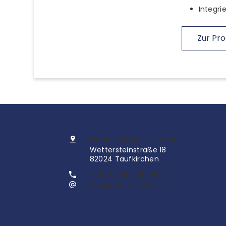
Integri
Zur Pro
InoNet Computer GmbH
Wettersteinstraße 18
82024 Taufkirchen
+49 (0)89 666 096 0
info@inonet.com