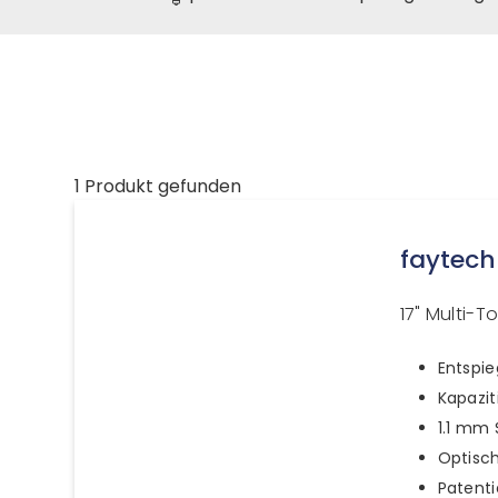
1 Produkt gefunden
faytec
17" Multi-
Entspie
Kapazit
1.1 mm 
Optisc
Patenti