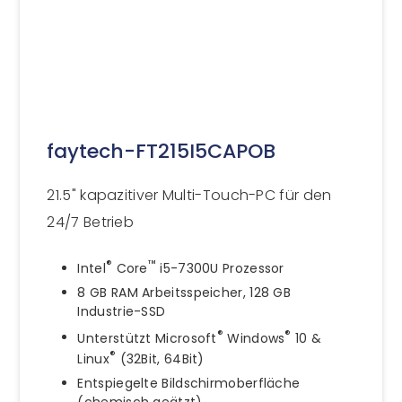
faytech-FT215I5CAPOB
21.5" kapazitiver Multi-Touch-PC für den
24/7 Betrieb
®
™
Intel
Core
i5-7300U Prozessor
8 GB RAM Arbeitsspeicher, 128 GB
Industrie-SSD
®
®
Unterstützt Microsoft
Windows
10 &
®
Linux
(32Bit, 64Bit)
Entspiegelte Bildschirmoberfläche
(chemisch geätzt)