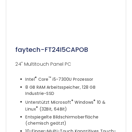
faytech-FT24I5CAPOB
24" Multitouch Panel PC
®
™
Intel
Core
i5-7300U Prozessor
8 GB RAM Arbeitsspeicher, 128 GB
Industrie-SSD
®
®
Unterstützt Microsoft
Windows
10 &
®
Linux
(32Bit, 64Bit)
Entspiegelte Bildschirmoberfläche
(chemisch geätzt)
10-Finger-Multi-Touch Kapazitives Touch-