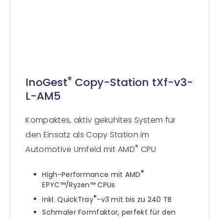
®
InoGest
Copy-Station tXf-v3-
L-AM5
Kompaktes, aktiv gekühltes System für
den Einsatz als Copy Station im
®
Automotive Umfeld mit AMD
CPU
®
High-Performance mit AMD
EPYC™/Ryzen™ CPUs
®
Inkl. QuickTray
-v3 mit bis zu 240 TB
Schmaler Formfaktor, perfekt für den