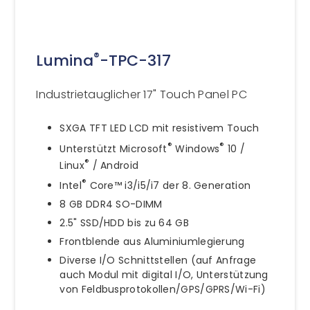
®
Lumina
-TPC-317
Industrietauglicher 17" Touch Panel PC
SXGA TFT LED LCD mit resistivem Touch
®
®
Unterstützt Microsoft
Windows
10 /
®
Linux
/ Android
®
Intel
Core™ i3/i5/i7 der 8. Generation
8 GB DDR4 SO-DIMM
2.5" SSD/HDD bis zu 64 GB
Frontblende aus Aluminiumlegierung
Diverse I/O Schnittstellen (auf Anfrage
auch Modul mit digital I/O, Unterstützung
von Feldbusprotokollen/GPS/GPRS/Wi-Fi)