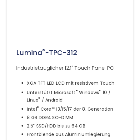
®
Lumina
-TPC-312
Industrietauglicher 12.1" Touch Panel PC
XGA TFT LED LCD mit resistivem Touch
®
®
Unterstützt Microsoft
Windows
10 /
®
Linux
/ Android
®
Intel
Core™ i3/i5/i7 der 8. Generation
8 GB DDR4 SO-DIMM
2.5" SSD/HDD bis zu 64 GB
Frontblende aus Aluminiumlegierung