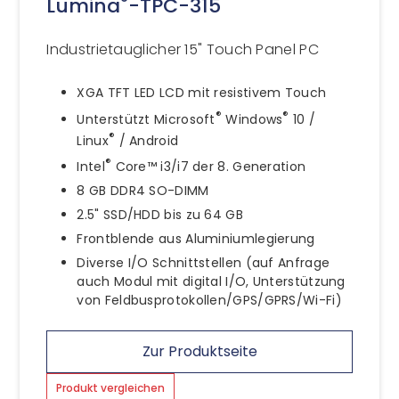
®
Lumina
-TPC-315
Industrietauglicher 15" Touch Panel PC
XGA TFT LED LCD mit resistivem Touch
®
®
Unterstützt Microsoft
Windows
10 /
®
Linux
/ Android
®
Intel
Core™ i3/i7 der 8. Generation
8 GB DDR4 SO-DIMM
2.5" SSD/HDD bis zu 64 GB
Frontblende aus Aluminiumlegierung
Diverse I/O Schnittstellen (auf Anfrage
auch Modul mit digital I/O, Unterstützung
von Feldbusprotokollen/GPS/GPRS/Wi-Fi)
Zur Produktseite
Produkt vergleichen