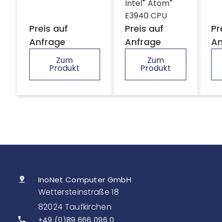
®
®
Intel
Atom
E3940 CPU
Preis auf
Preis auf
Pr
Anfrage
Anfrage
An
Zum
Zum
Produkt
Produkt
InoNet Computer GmbH
Wettersteinstraße 18
82024 Taufkirchen
+49 (0)89 666 096 0