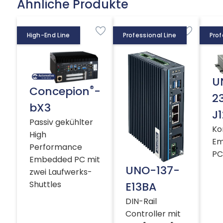
Ähnliche Produkte
High-End Line
Professional Line
Prof
U
®
Concepion
-
2
bX3
J
Passiv gekühlter
Ko
High
Em
Performance
PC
Embedded PC mit
UNO-137-
zwei Laufwerks-
Shuttles
E13BA
DIN-Rail
Controller mit