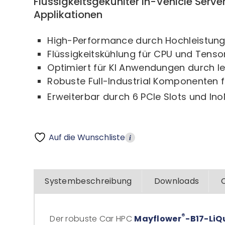
Flüssigkeitsgekühlter In-Vehicle Serve
Applikationen
High-Performance durch Hochleistung
Flüssigkeitskühlung für CPU und Tenso
Optimiert für KI Anwendungen durch l
Robuste Full-Industrial Komponenten 
Erweiterbar durch 6 PCIe Slots und In
Auf die Wunschliste
i
Systembeschreibung
Downloads
®
Der robuste Car HPC
Mayflower
-B17-LiQ