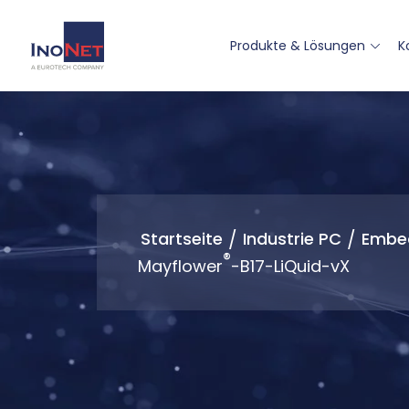
Produkte & Lösungen
K
Startseite
/
Industrie PC
/
Embe
®
Mayflower
-B17-LiQuid-vX