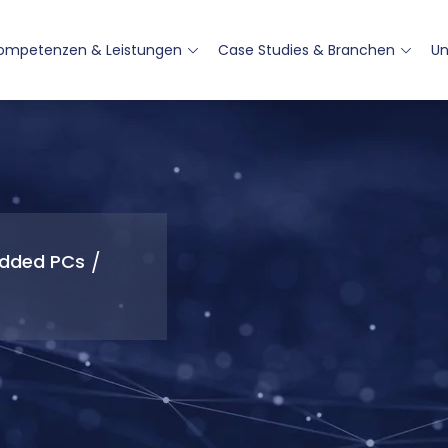
ompetenzen & Leistungen
Case Studies & Branchen
U
dded PCs
/