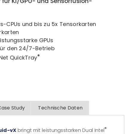
r für KI/GPU- und Sensorfusion-
s-CPUs und bis zu 5x Tensorkarten
rkarten
eistungsstarke GPUs
für den 24/7-Betrieb
®
oNet QuickTray
Case Study
Technische Daten
®
uid-vX
bringt mit leistungsstarken Dual Intel