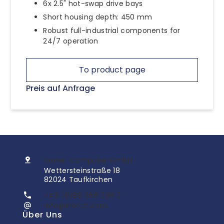
6x 2.5" hot-swap drive bays
Short housing depth: 450 mm
Robust full-industrial components for
24/7 operation
To product page
Preis auf Anfrage
InoNet Computer GmbH
Wettersteinstraße 18
82024 Taufkirchen
+49 (0)89 666 096 0
info@inonet.com
Über Uns