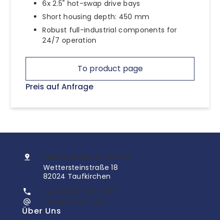
6x 2.5" hot-swap drive bays
Short housing depth: 450 mm
Robust full-industrial components for
24/7 operation
To product page
Preis auf Anfrage
InoNet Computer GmbH
Wettersteinstraße 18
82024 Taufkirchen
+49 (0)89 666 096 0
info@inonet.com
Über Uns